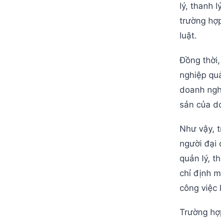
lý, thanh 
trường hợ
luật.
Đồng thời,
nghiệp quả
doanh nghi
sản của do
Như vậy, t
người đại 
quản lý, t
chỉ định m
công việc 
Trường hợ