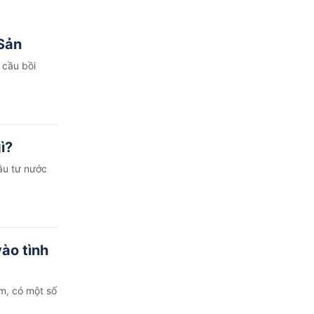
Sản
 cầu bồi
ì?
ầu tư nước
ào tình
am, có một số