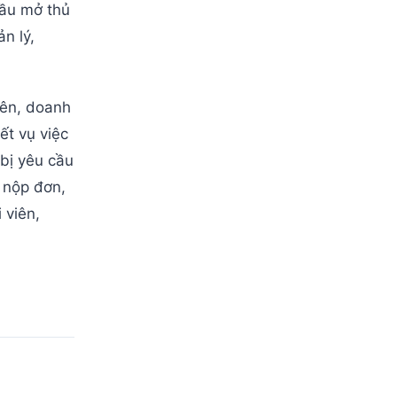
cầu mở thủ
n lý,
iên, doanh
ết vụ việc
bị yêu cầu
i nộp đơn,
 viên,