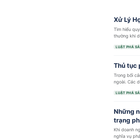
Xử Lý H
Tìm hiểu quy
thường khi 
LUẬT PHÁ S
Thủ tục 
Trong bối cả
ngoài. Các 
LUẬT PHÁ S
Những ng
trạng ph
Khi doanh ng
nghĩa vụ ph