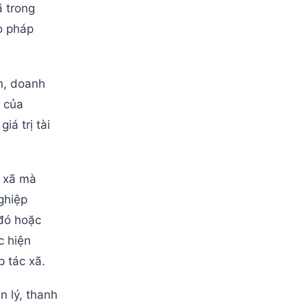
ã trong
o pháp
ên, doanh
n của
iá trị tài
c xã mà
ghiệp
 đó hoặc
c hiện
p tác xã.
 lý, thanh