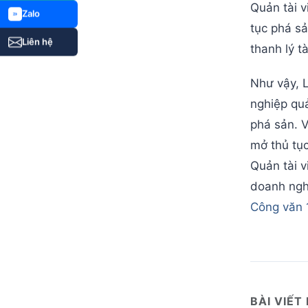
Quản tài v
Zalo
tục phá sả
Liên hệ
thanh lý tà
Như vậy, L
nghiệp quả
phá sản. V
mở thủ tục
Quản tài v
doanh nghi
Công văn 
BÀI VIẾT