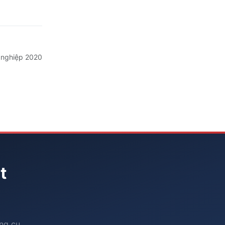
h nghiệp 2020
t
ống cụ