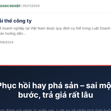
·
05/11/2024
DOANH NGHIỆP
ải thể công ty
hể doanh nghiệp tại Việt Nam được quy định cụ thể trong Luật Doan
bản hướng dẫn…
/09/2024
Phục hồi hay phá sản – sai mộ
bước, trả giá rất lâu
ịch đánh giá pháp lý miễn phí. Luật sư sẽ phân tích tình hu