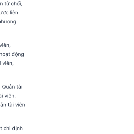
n từ chối,
ược liên
 phương
viên,
 hoạt động
 viên,
 Quản tài
i viên,
ản tài viên
t chi định