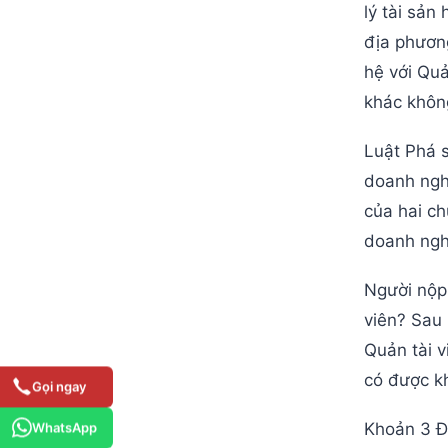
lý tài sản
địa phươn
hệ với Quả
khác khôn
Luật Phá s
doanh nghi
của hai ch
doanh nghi
Người nộp
viên? Sau 
Quản tài v
có được k
Gọi ngay
WhatsApp
Khoản 3 Đi