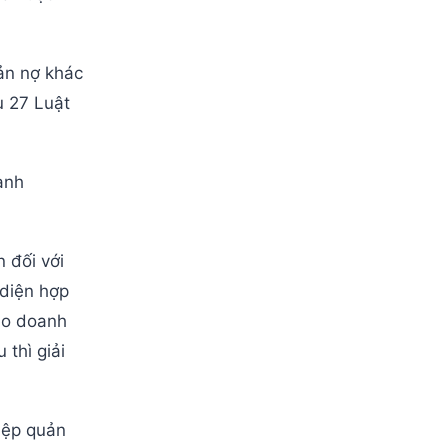
ản nợ khác
u 27 Luật
anh
 đối với
 diện hợp
do doanh
thì giải
iệp quản