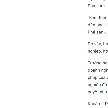
Phá sản).
“Kèm theo
đến hạn” đ
Phá sản).
Do vậy, h
nghiệp, hợ
Trường hợp
doanh nghi
pháp của 
nghiệp đã 
quyết như
Khoản 2 Đ