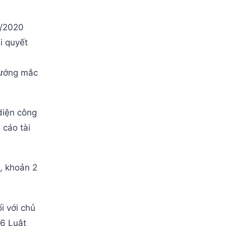
2/2020
i quyết
vướng mắc
diện công
 cáo tài
, khoản 2
i với chủ
6 Luật