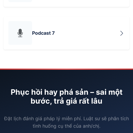
Podcast 7
Phục hồi hay phá sản – sai một
bước, trả giá rất lâu
Đặt lịch đánh giá pháp lý miễn phí. Luật sư sẽ phân tích
tình huống cụ thể của anh/chị.