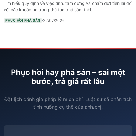
Tìm hiểu quy định về việc tính, tạm dừng và chấm dứt tiền lãi đối
với các khoản nợ trong thủ tục phá sản; thời…
·
22/07/2026
PHỤC HỒI PHÁ SẢN
Phục hồi hay phá sản – sai một
bước, trả giá rất lâu
Đặt lịch đánh giá pháp lý miễn phí. Luật sư sẽ phân tích
tình huống cụ thể của anh/chị.