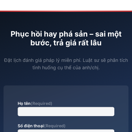
Phục hồi hay phá sản – sai một
bước, trả giá rất lâu
Đặt lịch đánh giá pháp lý miễn phí. Luật sư sẽ phân tích
tình huống cụ thể của anh/chị.
Họ tên
(Required)
Số điện thoại
(Required)