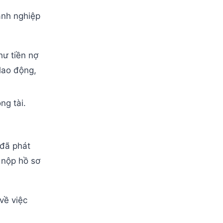
anh nghiệp
hư tiền nợ
 lao động,
ng tài.
 đã phát
i nộp hồ sơ
về việc