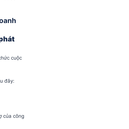
doanh
 phát
chức cuộc
au đây:
nợ của công