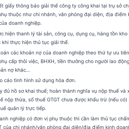
t giấy thông báo giải thể công ty công khai tại trụ sở ch
phụ thuộc như chi nhánh, văn phòng đại diện, địa điểm 
của doanh nghiệp.
c hiện thanh lý tài sản, công cụ, dụng cụ, hàng tồn kho
 khi thực hiện thủ tục giải thể.
oán các khoản nợ của doanh nghiệp theo thứ tự ưu tiên
phụ cấp thôi việc, BHXH, tiền thưởng cho người lao động
oản nợ khác…
 cáo tình hình sử dụng hóa đơn.
 đủ hồ sơ khai thuế; hoàn thành nghĩa vụ nộp thuế và x
uế nộp thừa, số thuế GTGT chưa được khấu trừ (nếu có) 
uế quản lý trực tiếp.
nh nghiệp có đơn vị phụ thuộc thì cần làm thủ tục chấ
 của chi nhánh/văn phòng đại diện/địa điểm kinh doanh