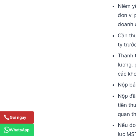
Niêm yế
đơn vị 
doanh 
Cần thự
ty trước
Thanh t
lương, 
các kh
Nộp báo
Nộp đầy
tiền th
quan th
Gọi ngay
Nếu doa
WhatsApp
lực MST