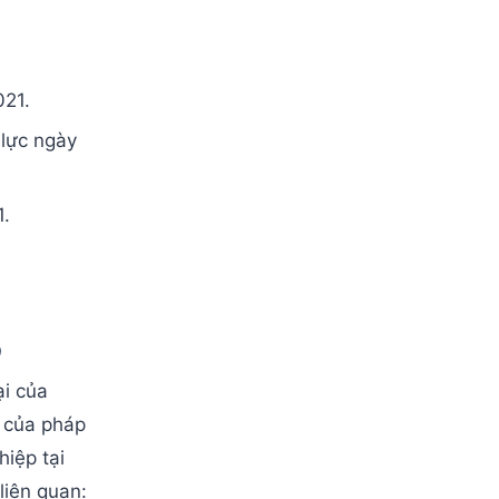
021.
 lực ngày
1.
p
ại của
 của pháp
hiệp tại
liên quan: