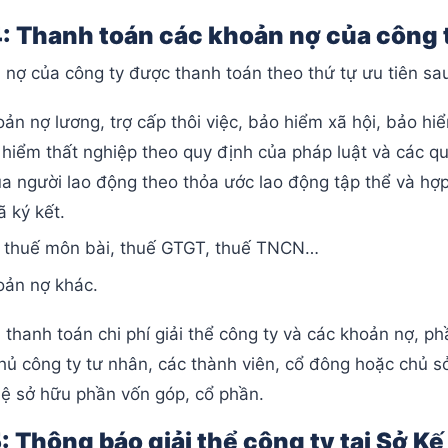
: Thanh toán các khoản nợ của công 
nợ của công ty được thanh toán theo thứ tự ưu tiên sa
ản nợ lương, trợ cấp thôi việc, bảo hiểm xã hội, bảo hi
 hiểm thất nghiệp theo quy định của pháp luật và các qu
a người lao động theo thỏa ước lao động tập thể và hợ
 ký kết.
: thuế môn bài, thuế GTGT, thuế TNCN…
oản nợ khác.
 thanh toán chi phí giải thể công ty và các khoản nợ, ph
hủ công ty tư nhân, các thành viên, cổ đông hoặc chủ 
 lệ sở hữu phần vốn góp, cổ phần.
: Thông báo giải thể công ty tại Sở K