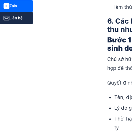
Zalo
làm th
Liên hệ
6. Các 
thu nh
Bước 1
sinh d
Chủ sở hữ
họp để thố
Quyết định
Tên, đị
Lý do g
Thời hạ
ty.