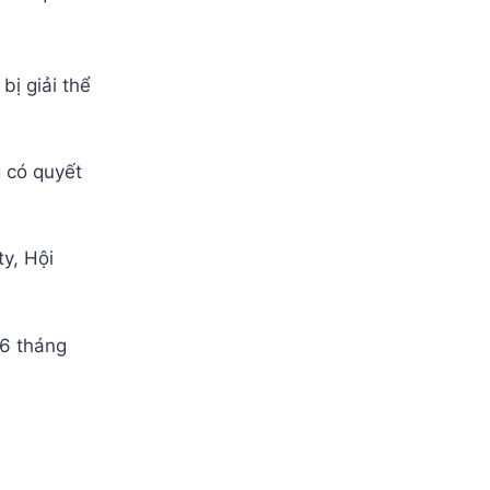
ị giải thể
g có quyết
y, Hội
 6 tháng