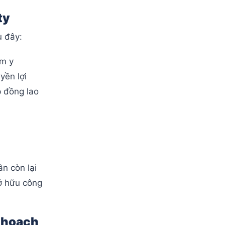
ty
u đây:
ểm y
yền lợi
p đồng lao
ần còn lại
sở hữu công
ế hoạch