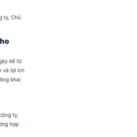
g ty, Chủ
cho
gày kể từ
và lợi ích
công khai
công ty,
ường hợp